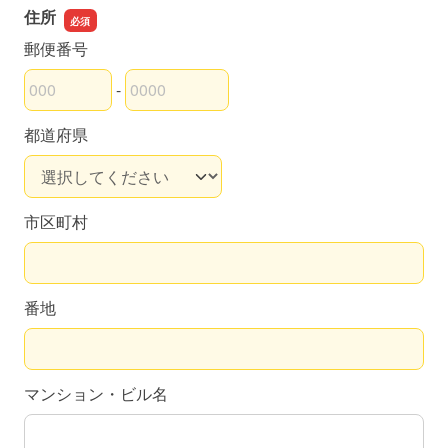
住所
郵便番号
-
郵便番号の上3桁
郵便番号の下4桁
都道府県
市区町村
番地
マンション・ビル名