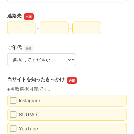
連絡先
-
-
連絡先の市外局番
連絡先の市内局番
連絡先の加入者番号
ご年代
ご年代
当サイトを知ったきっかけ
※複数選択可能です。
Instagram
SUUMO
YouTube